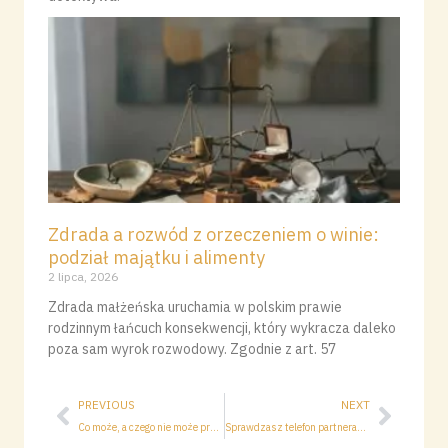
Zdrada a rozwód z orzeczeniem o winie:
podział majątku i alimenty
2 lipca, 2026
Zdrada małżeńska uruchamia w polskim prawie
rodzinnym łańcuch konsekwencji, który wykracza daleko
poza sam wyrok rozwodowy. Zgodnie z art. 57
Prev
Nast
PREVIOUS
NEXT
Co może, a czego nie może prywatny detektyw?
Sprawdzasz telefon partnera? Przeczytaj to, zanim zrobisz sobie krzywdę