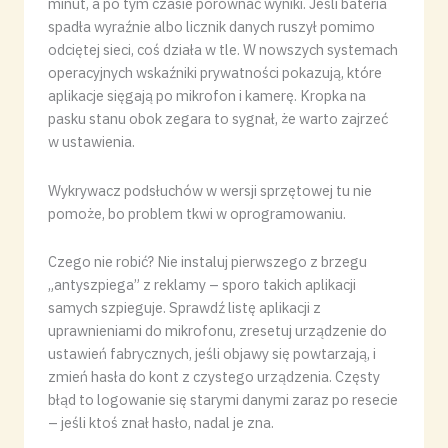
minut, a po tym czasie porównać wyniki. Jeśli bateria
spadła wyraźnie albo licznik danych ruszył pomimo
odciętej sieci, coś działa w tle. W nowszych systemach
operacyjnych wskaźniki prywatności pokazują, które
aplikacje sięgają po mikrofon i kamerę. Kropka na
pasku stanu obok zegara to sygnał, że warto zajrzeć
w ustawienia.
Wykrywacz podsłuchów w wersji sprzętowej tu nie
pomoże, bo problem tkwi w oprogramowaniu.
Czego nie robić? Nie instaluj pierwszego z brzegu
„antyszpiega” z reklamy – sporo takich aplikacji
samych szpieguje. Sprawdź listę aplikacji z
uprawnieniami do mikrofonu, zresetuj urządzenie do
ustawień fabrycznych, jeśli objawy się powtarzają, i
zmień hasła do kont z czystego urządzenia. Częsty
błąd to logowanie się starymi danymi zaraz po resecie
– jeśli ktoś znał hasło, nadal je zna.