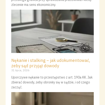
zlecenie ma sens ekonomiczny.
Nękanie i stalking – jak udokumentować,
żeby sąd przyjął dowody
31 lipca, 2026
Uporczywe nękanie to przestępstwo z art. 190a KK. Jak
zbierać dowody, żeby obroniły się w sądzie, i od czego
zacząć.