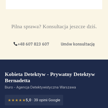
Pilna sprawa? Konsultacja jeszcze dziś.
+48 607 823 607
Umów konsultację
Kobieta Detektyw - Prywatny Detektyw
O BIURZE
Bernadetta
Biuro - Agencja Detektywistyczna Warszawa
★★★★★
5,0
· 39 opinii Google