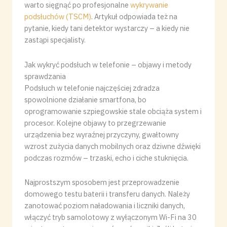
warto sięgnąć po profesjonalne
wykrywanie
podsłuchów (TSCM)
. Artykuł odpowiada też na
pytanie, kiedy tani detektor wystarczy – a kiedy nie
zastąpi specjalisty.
Jak wykryć podsłuch w telefonie – objawy i metody
sprawdzania
Podsłuch w telefonie najczęściej zdradza
spowolnione działanie smartfona, bo
oprogramowanie szpiegowskie stale obciąża system i
procesor. Kolejne objawy to przegrzewanie
urządzenia bez wyraźnej przyczyny, gwałtowny
wzrost zużycia danych mobilnych oraz dziwne dźwięki
podczas rozmów – trzaski, echo i ciche stuknięcia.
Najprostszym sposobem jest przeprowadzenie
domowego testu baterii i transferu danych. Należy
zanotować poziom naładowania i liczniki danych,
włączyć tryb samolotowy z wyłączonym Wi-Fi na 30