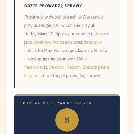
GDZIE PROWADZĘ SPRAWY
Przyjmuję w dwóch biurach: w Warszawie
przy ul. Długiej 29 i w Lublinie przy ul.
Radzyńskiej 20. Sprawy prowadzę osobiście
jako
detektyw Warszawa
oraz
detektyw
Lublin
. Na Mazowszu dojeżdżam do klienta
– obsługuję między innymi
Mińsk
Mazowiecki
,
Otwock
i
Radom
.
Zobacz pełną
listę miast
, w których prowadzę sprawy.
LICENCJA DETEKTYWA NR 0006786
B