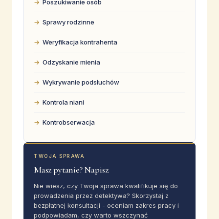
Poszukiwanie osób
Sprawy rodzinne
Weryfikacja kontrahenta
Odzyskanie mienia
Wykrywanie podsłuchów
Kontrola niani
Kontrobserwacja
TWOJA SPRAWA
Masz pytanie? Napisz
Nie wiesz, czy Twoja sprawa kwalifikuje się do
prowadzenia przez detektywa? Skorzystaj z
bezpłatnej konsultacji - oceniam zakres pracy i
podpowiadam, czy warto wszczynać