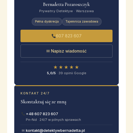
Bernadetta Pozaroszczyk
Prywatny Detektyw · Warszawa
Pełna dyskrecja
Tajemnica zawodowa
607 823 607
✉ Napisz wiadomość
★★★★★
5,0/5
· 39 opinii Google
KONTAKT 24/7
Skontaktuj się ze mną
+48 607 823 607
Pn-Nd · 24/7 w pilnych sprawach
kontakt@detektywbernadetta.pl
✉