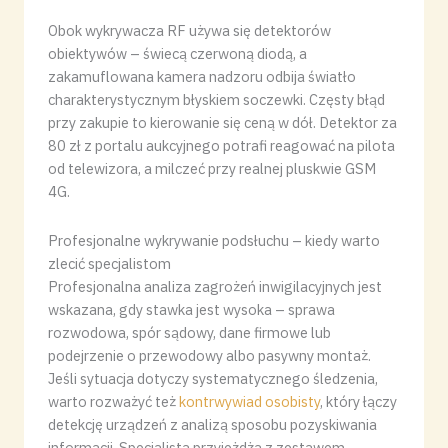
Obok wykrywacza RF używa się detektorów
obiektywów – świecą czerwoną diodą, a
zakamuflowana kamera nadzoru odbija światło
charakterystycznym błyskiem soczewki. Częsty błąd
przy zakupie to kierowanie się ceną w dół. Detektor za
80 zł z portalu aukcyjnego potrafi reagować na pilota
od telewizora, a milczeć przy realnej pluskwie GSM
4G.
Profesjonalne wykrywanie podsłuchu – kiedy warto
zlecić specjalistom
Profesjonalna analiza zagrożeń inwigilacyjnych jest
wskazana, gdy stawka jest wysoka – sprawa
rozwodowa, spór sądowy, dane firmowe lub
podejrzenie o przewodowy albo pasywny montaż.
Jeśli sytuacja dotyczy systematycznego śledzenia,
warto rozważyć też
kontrwywiad osobisty
, który łączy
detekcję urządzeń z analizą sposobu pozyskiwania
informacji. Specjalista przyjeżdża z zestawem