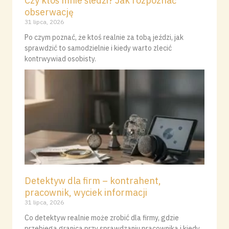
Czy ktoś mnie śledzi? Jak rozpoznać
obserwację
31 lipca, 2026
Po czym poznać, że ktoś realnie za tobą jeździ, jak
sprawdzić to samodzielnie i kiedy warto zlecić
kontrwywiad osobisty.
Detektyw dla firm – kontrahent,
pracownik, wyciek informacji
31 lipca, 2026
Co detektyw realnie może zrobić dla firmy, gdzie
przebiega granica przy sprawdzaniu pracownika i kiedy