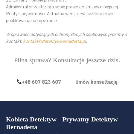
Administrator zastrzega sobie prawo do zmiany niniejszej
Polityki prywatności. Aktualna wersja jest każdorazowo
publikowana na tej stronie.
W sprawach dotyczących ochrony danych osobowych prosimy o
kontakt:
kontakt@detektywbernadetta.pl
.
Pilna sprawa? Konsultacja jeszcze dziś.
+48 607 823 607
Umów konsultację
Kobieta Detektyw - Prywatny Detektyw
O BIURZE
Bernadetta